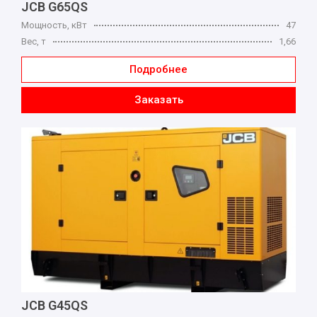
JCB G65QS
Мощность, кВт
47
Вес, т
1,66
Подробнее
Заказать
JCB G45QS